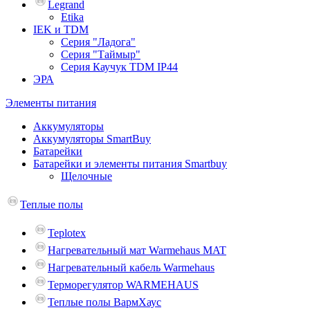
Legrand
Etika
IEK и TDM
Серия "Ладога"
Серия "Таймыр"
Серия Каучук TDM IP44
ЭРА
Элементы питания
Аккумуляторы
Аккумуляторы SmartBuy
Батарейки
Батарейки и элементы питания Smartbuy
Щелочные
Теплые полы
Teplotex
Нагревательный мат Warmehaus MAT
Нагревательный кабель Warmehaus
Терморегулятор WARMEHAUS
Теплые полы ВармХаус