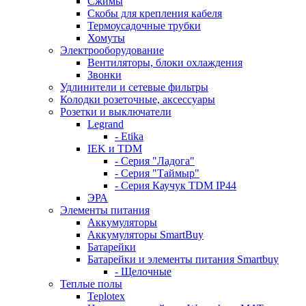
Сжимы
Скобы для крепления кабеля
Термоусадочные трубки
Хомуты
Электрооборудование
Вентиляторы, блоки охлаждения
Звонки
Удлинители и сетевые фильтры
Колодки розеточные, аксессуары
Розетки и выключатели
Legrand
- Etika
IEK и TDM
- Серия "Ладога"
- Серия "Таймыр"
- Серия Каучук TDM IP44
ЭРА
Элементы питания
Аккумуляторы
Аккумуляторы SmartBuy
Батарейки
Батарейки и элементы питания Smartbuy
- Щелочные
Теплые полы
Teplotex