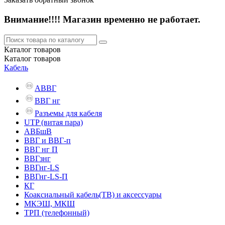
Внимание!!!! Магазин временно не работает.
Каталог
товаров
Каталог
товаров
Кабель
АВВГ
ВВГ нг
Разъемы для кабеля
UTP (витая пара)
АВБшВ
ВВГ и ВВГ-п
ВВГ нг П
ВВГзнг
ВВГнг-LS
ВВГнг-LS-П
КГ
Коаксиальный кабель(ТВ) и аксессуары
МКЭШ, МКШ
ТРП (телефонный)