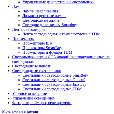
Управляемые декоративные светильники
Лампы
Лампы накаливания
Люминесцентные лампы
Светодиодные лампы
Светодиодные лампы Smartbuy
Лента светодиодная
Лента светодиодная и комплектующие TDM
Прожекторы
Прожекторы IEK
Прожекторы SmartBuy
Прожекторы и фонари TDM
Светильники серии ССА аварийные эвакуационные на
светодиодах
Светодиодные панели
Светодиодные светильники
Светильники светодиодные Smartbuy
Светильники светодиодные General
Светильники светодиодные Jazzway
Светильники светодиодные TDM
Уличное освещение
Управление освещением
Фотореле, таймеры, реле времени
Монтажные изделия