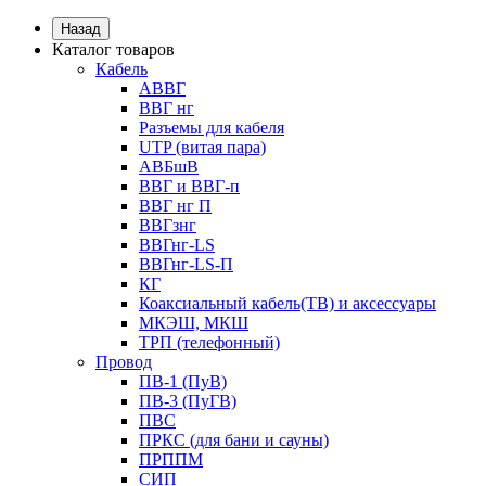
Назад
Каталог товаров
Кабель
АВВГ
ВВГ нг
Разъемы для кабеля
UTP (витая пара)
АВБшВ
ВВГ и ВВГ-п
ВВГ нг П
ВВГзнг
ВВГнг-LS
ВВГнг-LS-П
КГ
Коаксиальный кабель(ТВ) и аксессуары
МКЭШ, МКШ
ТРП (телефонный)
Провод
ПВ-1 (ПуВ)
ПВ-3 (ПуГВ)
ПВС
ПРКС (для бани и сауны)
ПРППМ
СИП