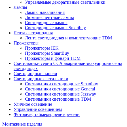
Управляемые декоративные светильники
Лампы
Лампы накаливания
Люминесцентные лампы
Светодиодные лампы
Светодиодные лампы Smartbuy
Лента светодиодная
Лента светодиодная и комплектующие TDM
Прожекторы
Прожекторы IEK
Прожекторы SmartBuy
Прожекторы и фонари TDM
Светильники серии ССА аварийные эвакуационные на
светодиодах
Светодиодные панели
Светодиодные светильники
Светильники светодиодные Smartbuy
Светильники светодиодные General
Светильники светодиодные Jazzway
Светильники светодиодные TDM
Уличное освещение
Управление освещением
Фотореле, таймеры, реле времени
Монтажные изделия