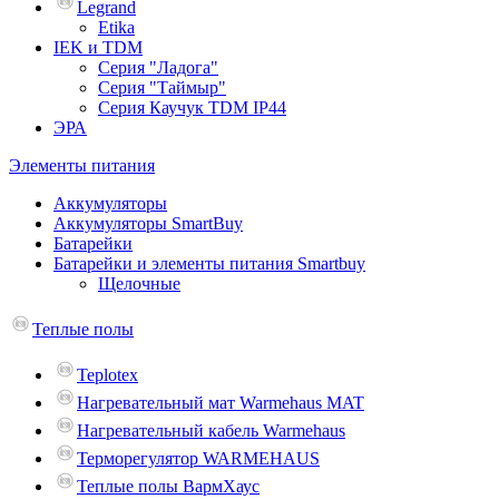
Legrand
Etika
IEK и TDM
Серия "Ладога"
Серия "Таймыр"
Серия Каучук TDM IP44
ЭРА
Элементы питания
Аккумуляторы
Аккумуляторы SmartBuy
Батарейки
Батарейки и элементы питания Smartbuy
Щелочные
Теплые полы
Teplotex
Нагревательный мат Warmehaus MAT
Нагревательный кабель Warmehaus
Терморегулятор WARMEHAUS
Теплые полы ВармХаус