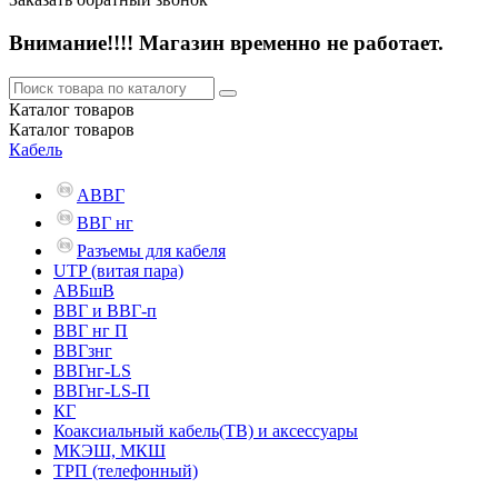
Внимание!!!! Магазин временно не работает.
Каталог
товаров
Каталог
товаров
Кабель
АВВГ
ВВГ нг
Разъемы для кабеля
UTP (витая пара)
АВБшВ
ВВГ и ВВГ-п
ВВГ нг П
ВВГзнг
ВВГнг-LS
ВВГнг-LS-П
КГ
Коаксиальный кабель(ТВ) и аксессуары
МКЭШ, МКШ
ТРП (телефонный)