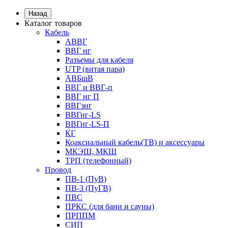
Назад
Каталог товаров
Кабель
АВВГ
ВВГ нг
Разъемы для кабеля
UTP (витая пара)
АВБшВ
ВВГ и ВВГ-п
ВВГ нг П
ВВГзнг
ВВГнг-LS
ВВГнг-LS-П
КГ
Коаксиальный кабель(ТВ) и аксессуары
МКЭШ, МКШ
ТРП (телефонный)
Провод
ПВ-1 (ПуВ)
ПВ-3 (ПуГВ)
ПВС
ПРКС (для бани и сауны)
ПРППМ
СИП