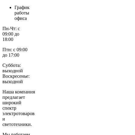
График
работы
офиса
Пн-Чт: с
09:00 до
18:00
Птн: с 09:00
до 17:00
Суббота:
выходной
Воскресенье:
выходной
Наша компания
предлагает
широкий
спектр
электротоваров
и
светотехники.
Мы работаем