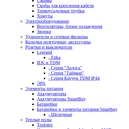
Сжимы
Скобы для крепления кабеля
Термоусадочные трубки
Хомуты
Электрооборудование
Вентиляторы, блоки охлаждения
Звонки
Удлинители и сетевые фильтры
Колодки розеточные, аксессуары
Розетки и выключатели
Legrand
- Etika
IEK и TDM
- Серия "Ладога"
- Серия "Таймыр"
- Серия Каучук TDM IP44
ЭРА
Элементы питания
Аккумуляторы
Аккумуляторы SmartBuy
Батарейки
Батарейки и элементы питания Smartbuy
- Щелочные
Теплые полы
Teplotex